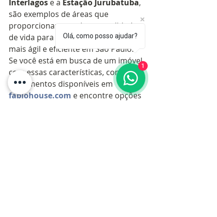
Interlagos
 e a 
Estação Jurubatuba
, 
são exemplos de áreas que 
proporcionam excelente qualidade 
Olá, como posso ajudar?
de vida para quem busca uma rotina 
mais ágil e eficiente em São Paulo.
Se você está em busca de um imóvel 
1
com essas características, confira os 
lançamentos disponíveis em 
fabiohouse.com
 e encontre opções 
que unem conveniência e conforto 
em uma das melhores localizações 
da cidade.
Lançamentos 
Recomendados
Residencial Interlagos
 - 
Próximo ao Shopping 
Interlagos 
Apartamentos 
modernos e bem localizados, 