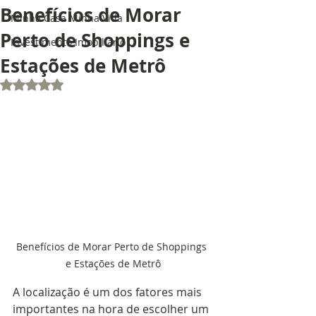
Benefícios de Morar
Minha Casa Minha Vida
Perto de Shoppings e
Investimento Imobiliário
Estações de Metrô
Avaliado com NaN de 5 estrelas.
Benefícios de Morar Perto de Shoppings 
e Estações de Metrô
A localização é um dos fatores mais 
importantes na hora de escolher um 