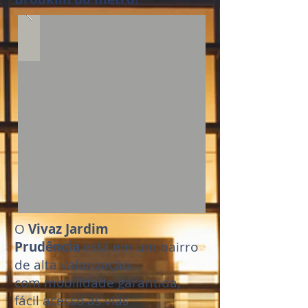
O
Vivaz Jardim
Prudência
está em um bairro
de alta valorização,
com mobilidade garantida,
fácil acesso as vias