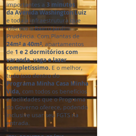
importantes a
3 minutos
da Avenida Washington Luiz
e toda a infraestrutura que
oferece o Bairro Jardim
Prudência. Com Plantas de
24m² a 40m²
, apartamentos
de
1 e
2 dormitórios com
varanda, vaga e lazer
completíssimo.
E o melhor,
tudo isso dentro do
Programa Minha Casa Minha
Vida,
com todos os benefícios
e facilidades que o Programa
do Governo oferece, podendo
inclusive usar seu FGTS na
entrada.