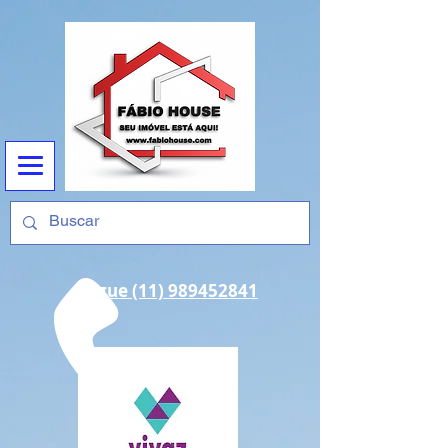
Ligue (11) 989452841