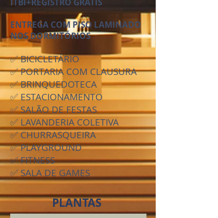
ITBI+REGISTRO GRÁTIS
ENTREGA COM PISO LAMINADO
NOS DORMITÓRIOS
✅ BICICLETÁRIO
✅ PORTARIA COM CLAUSURA
✅ BRINQUEDOTECA
✅ ESTACIONAMENTO
✅ SALÃO DE FESTAS
✅ LAVANDERIA COLETIVA
✅ CHURRASQUEIRA
✅ PLAYGROUND
✅ FITNESS
✅ SALA DE GAMES
PLANTAS