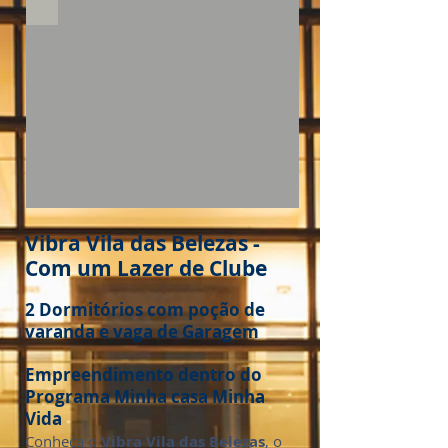
Vibra Vila das Belezas -
Com um Lazer de Clube
2 Dormitórios com poção de
varanda e vaga de Garagem
Empreendimento dentro do
Programa Minha casa Minha
Vida
Conheça o
Vibra Vila das Belezas
, o