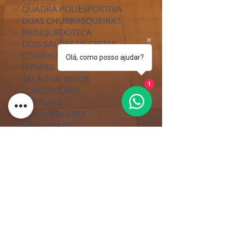
✅ QUADRA POLIESPORTIVA
✅ DUAS CHURRASQUEIRAS
✅ BRINQUEDOTECA
✅ DOIS SALÕES DE FESTAS
✅ COWRKING
Olá, como posso ajudar?
✅ FITNESS
✅ SALÃO DE JOGOS
1
✅ PLAYGROUND
✅ PET PLACE
✅ MINI MERCADO
✅ BICICLETÁRIO
✅ DELIVERY
INFORMAÇÕES FALE DIRETO
COM A CONSTRUTORA:
É SÓ CLICAR AQUI!