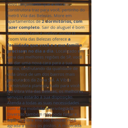
novo lançamento que a Vibra
Construtora traz para você, pertinho do
metrô Vila das Belezas. More em
apartamentos de
2 dormitórios, com
lazer completo
. Sair do aluguel é bom
e morando bem é melhor ainda! O
Zoom Vila das Belezas oferece
a
facilidade que você e a sua família
precisam no dia a dia
. Localizado em
uma das melhores regiões de SP, você
vai dar uma nova cara para a sua
rotina, desfrutando da qualidade de
vida única de um dos bairros mais
procurados da Zona Sul. A Vibra
Construtora planejou tudo para você.
No Vibra Vila das Belezas, os melhores
serviços estarão à sua disposição.
Atenda a todas as suas necessidades
com uma mobilidade privilegiada.
Diversão também não pode faltar e
aqui no Vibra Vila das Belezas você
agrada a todos os gostos. A molecada