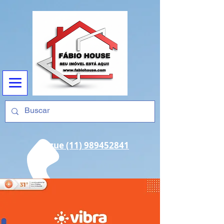
Ligue (11) 989452841