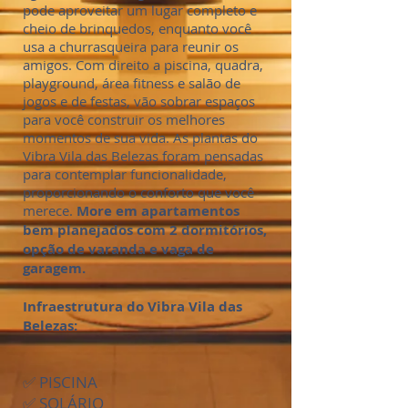
pode aproveitar um lugar completo e
cheio de brinquedos, enquanto você
usa a churrasqueira para reunir os
amigos. Com direito a piscina, quadra,
playground, área fitness e salão de
jogos e de festas, vão sobrar espaços
para você construir os melhores
momentos de sua vida. As plantas do
Vibra Vila das Belezas foram pensadas
para contemplar funcionalidade,
proporcionando o conforto que você
merece.
More em apartamentos
bem planejados com 2 dormitórios,
opção de varanda e vaga de
garagem.
Infraestrutura do Vibra Vila das
Belezas:
✅ PISCINA
✅ SOLÁRIO