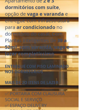
Apartamento de
2 e 3
dormitórios com suíte
,
opção de
vaga e varanda
e
entregue com infraestrutura
para
ar condicionado
no
dormitório do casal. Com
Plantas inteligentes de
39 a
52m²
,
com varanda, vaga e
lazer completíssimo.
ENTREGUE COM PISO LAMINADO
NOS DORMITÓRIOS
MAIS DE 2O ITENS DE LAZER:
✅ PORTARIA COM CLAUSURA
SOCIAL E SERVIÇO
✅ ESPAÇO DELIVERY