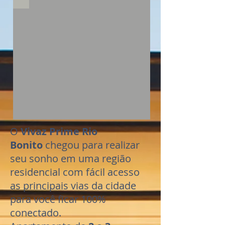
O
Vivaz Prime Rio
Bonito
chegou para realizar
seu sonho em uma região
residencial com fácil acesso
as principais vias da cidade
para você ficar 100%
conectado.