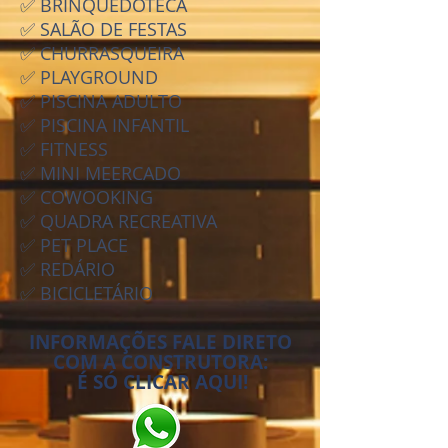
✅ BRINQUEDOTECA
✅ SALÃO DE FESTAS
✅ CHURRASQUEIRA
✅ PLAYGROUND
✅ PISCINA ADULTO
✅ PISCINA INFANTIL
✅ FITNESS
✅ MINI MEERCADO
✅ COWOOKING
✅ QUADRA RECREATIVA
✅ PET PLACE
✅ REDÁRIO
✅ BICICLETÁRIO
INFORMAÇÕES FALE DIRETO
COM A CONSTRUTORA:
É SÓ CLICAR AQUI!