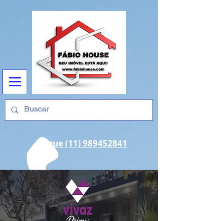
Ligue (11) 989452841