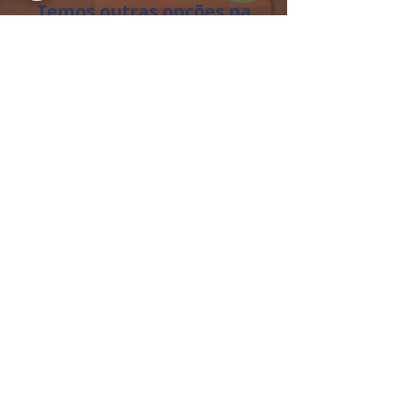
Temos outras opções na
região.
Conheça também!
Marajoara
Club House
2 e 3 dormitórios 46m, 58m
e 92me com opção de de
suíte
Obras Aceleradas entrega
para Fevereiro de 2024