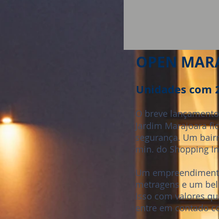
OPEN MAR
Unidades com 2
O breve lançament
Jardim Marajoara fi
segurança. Um bairr
min. do Shopping In
Um empreendimento 
metragens e um bel
isso com valores que
entre em contado c