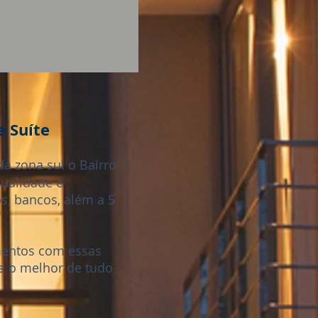
 Suíte
a zona sul o Bairro
qualidade e
s, bancos, além a 5
mentos com essas
a o melhor de tudo