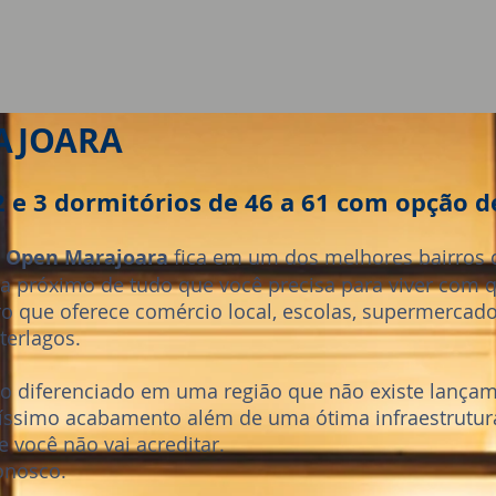
AJOARA
 e 3 dormitórios de 46
a 61 com opção de
o
Open Marajoara
fica em um dos melhores bairros d
ca próximo de tudo que você precisa para viver com 
o que oferece comércio local, escolas, supermercado
terlagos.
diferenciado em uma região que não existe lança
íssimo acabamento além de uma ótima infraestrutur
 você não vai acreditar.
onosco.