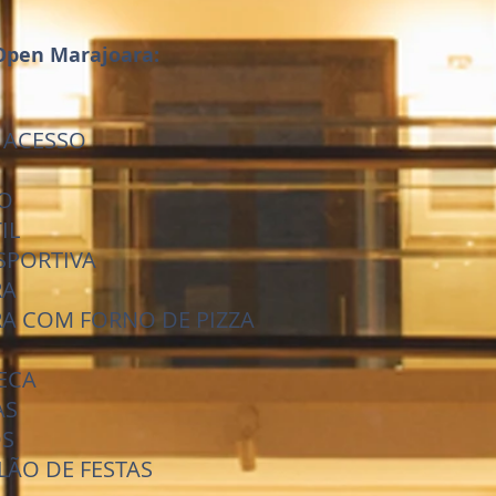
 Open Marajoara:
 ACESSO
TO
IL
SPORTIVA
RA
A COM FORNO DE PIZZA
ECA
AS
OS
LÃO DE FESTAS