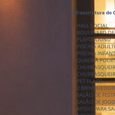
Infraestrutura do
✅ HALL SOCIAL
✅ BOULEVARD DE
✅ PLAYGROUND
✅ PISCINA ADUL
✅ PISCINA INFANT
✅ QUADRA POLIE
✅ CHURRASQUEI
✅ CHURRASQUEIR
✅ PET PLACE
✅ 2 BRINQUEDOT
✅ SALÃO DE FEST
✅ SALÃO DE JOG
✅ APOIO PARA SA