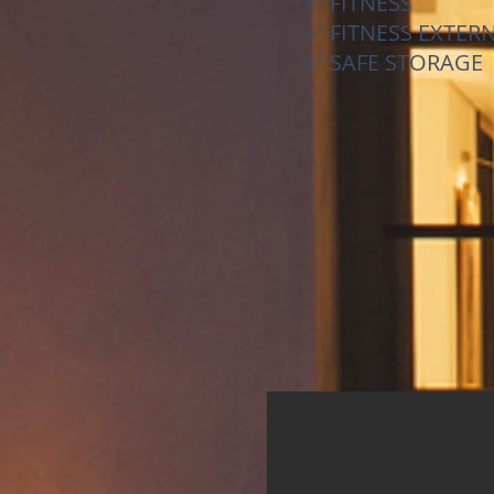
✅ FITNESS
✅ FITNESS EXTER
✅ SAFE STORAGE