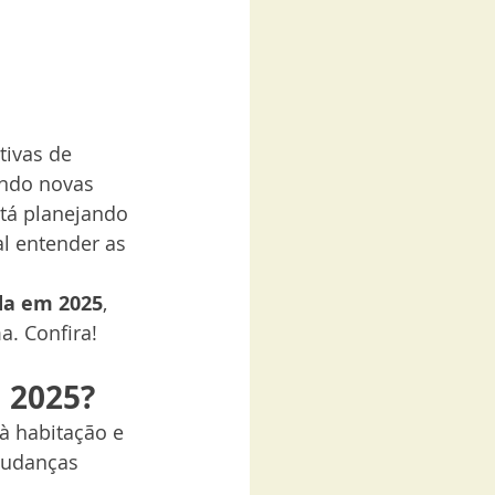
tivas de 
endo novas 
tá planejando 
l entender as 
da em 2025
, 
a. Confira!
 2025?
à habitação e 
mudanças 