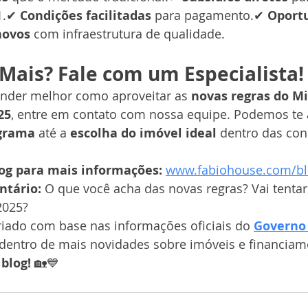
1.✔ 
Condições facilitadas
 para pagamento.✔ 
Oport
novos
 com infraestrutura de qualidade.
Mais? Fale com um Especialista!
ender melhor como aproveitar as 
novas regras do M
25
, entre em contato com nossa equipe. Podemos te 
ograma
 até a 
escolha do imóvel ideal
 dentro das con
og para mais informações:
www.fabiohouse.com/b
ntário:
 O que você acha das novas regras? Vai tentar
2025?
riado com base nas informações oficiais do 
Governo
 dentro de mais novidades sobre imóveis e financiam
blog!
 🏡💙