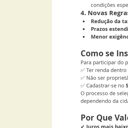
condições espe
4. Novas Regra
Redução da ta
Prazos estend
Menor exigênc
Como se Ins
Para participar do 
✅ Ter renda dentro 
✅ Não ser proprietá
✅ Cadastrar-se no 
O processo de seleç
dependendo da cid
Por Que Val
✔ 
Juros mais baix