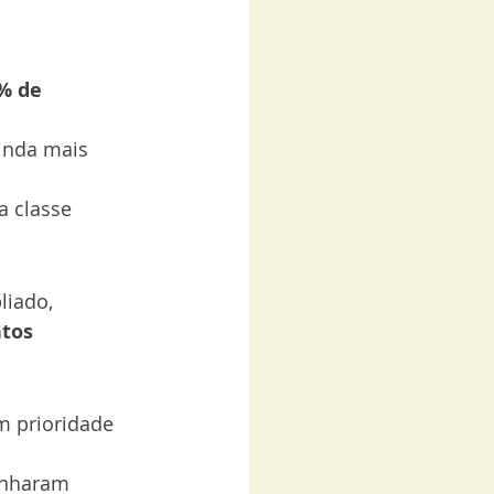
% de 
inda mais 
a classe 
liado, 
tos 
m prioridade 
nharam 