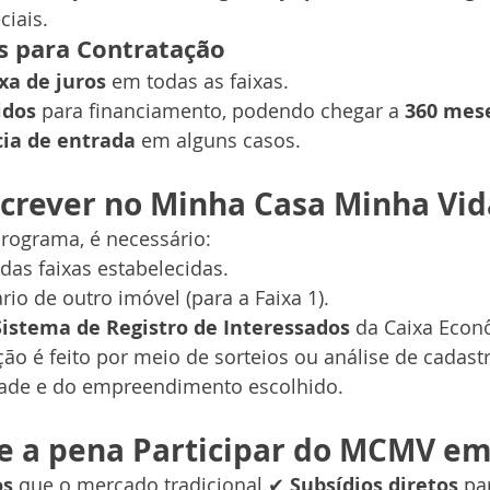
ciais.
s para Contratação
xa de juros
 em todas as faixas.
idos
 para financiamento, podendo chegar a 
360 mes
ia de entrada
 em alguns casos.
crever no Minha Casa Minha Vid
programa, é necessário:
das faixas estabelecidas.
rio de outro imóvel (para a Faixa 1).
Sistema de Registro de Interessados
 da Caixa Econ
ão é feito por meio de sorteios ou análise de cadastr
ade e do empreendimento escolhido.
e a pena Participar do MCMV em
os
 que o mercado tradicional.✔ 
Subsídios diretos
 pa