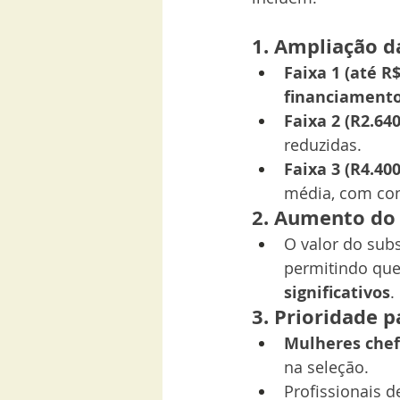
1. Ampliação d
Faixa 1 (até R$
financiament
Faixa 2 (R2.64
reduzidas.
Faixa 3 (R4.40
média, com con
2. Aumento do 
O valor do subs
permitindo que
significativos
.
3. Prioridade p
Mulheres chef
na seleção.
Profissionais d