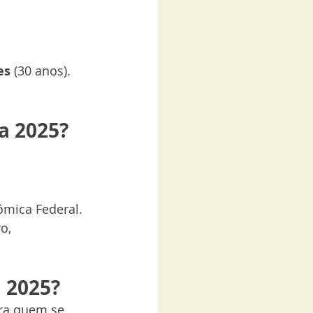
es
 (30 anos).
a 2025?
ômica Federal.
o, 
 2025?
ra quem se 