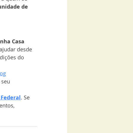
unidade de 
inha Casa 
ajudar desde 
dições do 
log
 seu 
 Federal
. Se 
entos, 