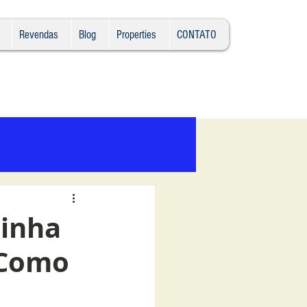
Revendas
Blog
Properties
CONTATO
Ligue (11) 989452841
Minha
 Como