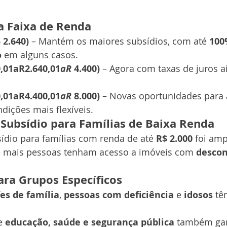
a Faixa de Renda
 2.640)
 – Mantém os maiores subsídios, com até 
100
o
 em alguns casos.
0,01aR2.640,01
aR
 4.400)
 – Agora com taxas de juros a
0,01aR4.400,01
aR
 8.000)
 – Novas oportunidades para 
dições mais flexíveis.
Subsídio para Famílias de Baixa Renda
ídio para famílias com renda de até 
R$ 2.000
 foi amp
 mais pessoas tenham acesso a imóveis com 
descon
ara Grupos Específicos
es de família
, 
pessoas com deficiência
 e 
idosos
 tê
e 
educação, saúde e segurança pública
 também ga