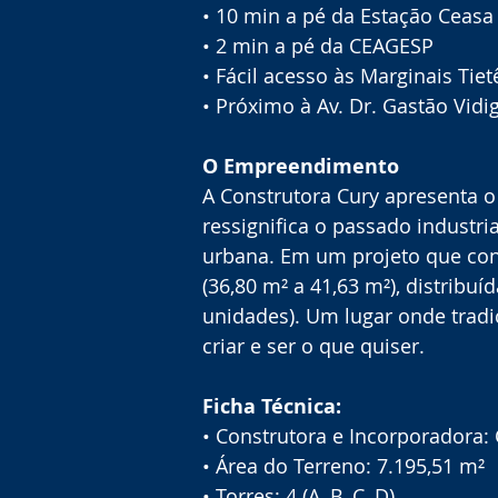
• 10 min a pé da Estação Ceasa 
• 2 min a pé da CEAGESP
• Fácil acesso às Marginais Tiet
• Próximo à Av. Dr. Gastão Vidi
O Empreendimento
A Construtora Cury apresenta 
ressignifica o passado industri
urbana. Em um projeto que con
(36,80 m² a 41,63 m²), distribuí
unidades). Um lugar onde tradi
criar e ser o que quiser.
Ficha Técnica:
• Construtora e Incorporadora:
• Área do Terreno: 7.195,51 m²
• Torres: 4 (A, B, C, D)