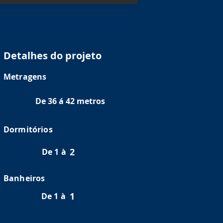
Detalhes do projeto
Metragens
De 36 á 42 metros
Dormitórios
2
De 1 à
Banheiros
1
De 1 à