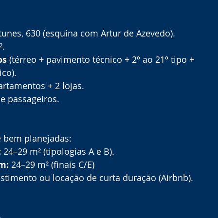
unes, 630 (esquina com Artur de Azevedo).
².
os
 (térreo + pavimento técnico + 2º ao 21º tipo + 
ico).
artamentos + 2 lojas.
de passageiros.
e bem planejadas:
:
 24–29 m² (tipologias A e B).
m:
 24–29 m² (finais C/E) 
estimento ou locação de curta duração (Airbnb).
p