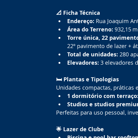
📐 Ficha Técnica
Endereço:
 Rua Joaquim Ant
Área do Terreno:
 932,15 m
Torre única, 22 paviment
22º pavimento de lazer + át
Total de unidades:
 280 ap
Elevadores:
 3 elevadores 
🛏️ Plantas e Tipologias
Unidades compactas, práticas 
1 dormitório com terraço
Studios e studios premiu
Perfeitas para uso pessoal, inv
🌟 Lazer de Clube
Piscina e pool bar roofto