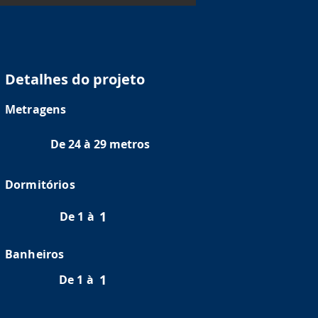
Detalhes do projeto
Metragens
De 24 à 29 metros
Dormitórios
1
De 1 à
Banheiros
1
De 1 à