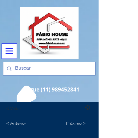
Ligue (11) 989452841
©
< Voltar
< Anterior
Próximo >