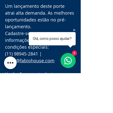
Um lançamento deste porte 
atrai alta demanda. As melhores 
oportunidades estão no pré-
lançamento.
Cadastre-se agora e garanta 
Olá, como posso ajudar?
informações exclusivas e 
condições especiais:
(11) 98945-2841 | 
1
fabio@fabiohouse.com
Venha fazer parte deste novo 
marco na Zona Sul!
👉 Cadastre seu interesse e 
receba todos os detalhes em 
primeira mão! 👈