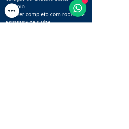
1
Antônio
✓ Lazer completo com rooftop e 
estrutura de clube
✓ Qualidade e tradição da 
Construtora Cury
✓ Condições especiais do 
programa Minha Casa Minha 
Vida (HIS-1 e HIS-2)
Lançamento com procura 
altíssima! Cadastre-se agora 
para garantir as melhores 
unidades e condições de pré-
lançamento!
📞 WhatsApp (11) 98945-2841