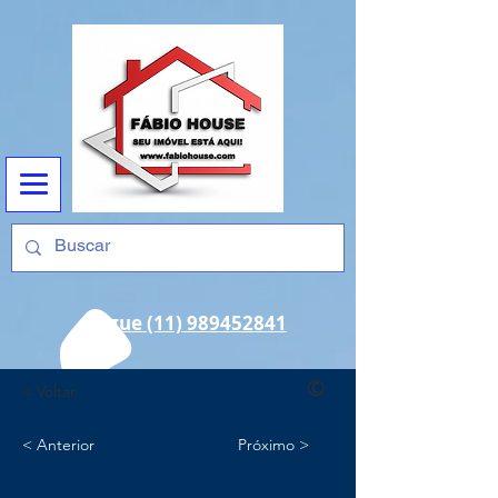
Ligue (11) 989452841
©
< Voltar
< Anterior
Próximo >