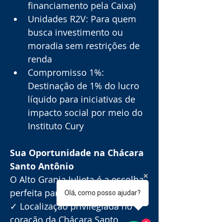
financiamento pela Caixa)
Unidades R2V: Para quem 
busca investimento ou 
moradia sem restrições de 
renda
Compromisso 1%: 
Destinação de 1% do lucro 
líquido para iniciativas de 
impacto social por meio do 
Instituto Cury
Sua Oportunidade na Chácara 
Santo Antônio
O Alto Granja Julieta é a escolha 
perfeita para quem busca:
Olá, como posso ajudar?
✓ Localização privilegiada no 
coração da Chácara Santo 