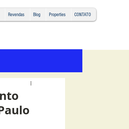
Revendas
Blog
Properties
CONTATO
Ligue (11) 989452841
nto
 Paulo