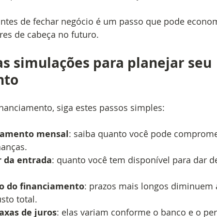
 antes de fechar negócio é um passo que pode econom
ores de cabeça no futuro.
s simulações para planejar seu 
nto
inanciamento, siga estes passos simples:
rçamento mensal
: saiba quanto você pode comprome
nanças.
r da entrada
: quanto você tem disponível para dar d
zo do financiamento
: prazos mais longos diminuem 
to total.
axas de juros
: elas variam conforme o banco e o perf