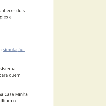
onhecer dois 
ples e 
a 
simulação 
 sistema 
l para quem 
ha Casa Minha 
ilitam o 