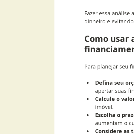
Fazer essa análise
dinheiro e evitar d
Como usar a
financiame
Para planejar seu f
Defina seu o
apertar suas fi
Calcule o valo
imóvel.
Escolha o pra
aumentam o cus
Considere as t