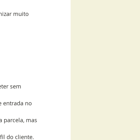
izar muito 
ter sem 
e entrada no 
a parcela, mas 
il do cliente.