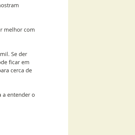
 mostram 
ar melhor com 
il. Se der 
ode ficar em 
para cerca de 
 a entender o 