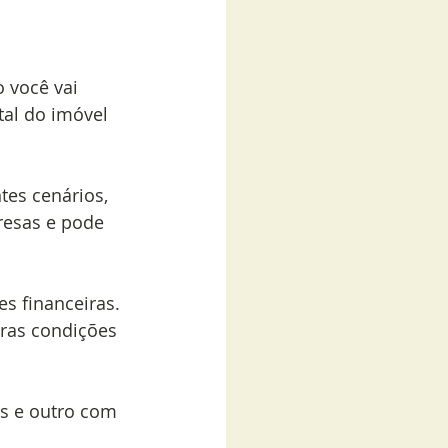
 você vai 
tal do imóvel 
tes cenários, 
resas e pode 
s financeiras. 
ras condições 
s e outro com 