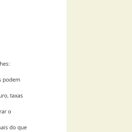
hes:
es podem 
uro, taxas 
rar o 
ais do que 